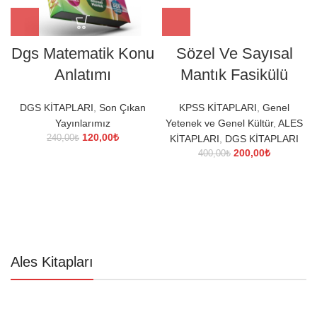
Dgs Matematik Konu
Sözel Ve Sayısal
Anlatımı
Mantık Fasikülü
DGS KİTAPLARI
,
Son Çıkan
KPSS KİTAPLARI
,
Genel
Yayınlarımız
Yetenek ve Genel Kültür
,
ALES
Orijinal
Şu
120,00
₺
240,00
₺
KİTAPLARI
,
DGS KİTAPLARI
fiyat:
andaki
Orijinal
Şu
200,00
₺
400,00
₺
240,00₺.
fiyat:
fiyat:
andaki
120,00₺.
400,00₺.
fiyat:
200,00₺.
Ales Kitapları