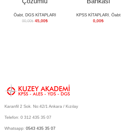
Çözümlü
Bankası
Öabt
,
DGS KİTAPLARI
KPSS KİTAPLARI
,
Öabt
Orijinal
Şu
45,00
₺
0,00
₺
90,00
₺
fiyat:
andaki
90,00₺.
fiyat:
45,00₺.
Karanfil 2 Sok. No:42/1 Ankara / Kızılay
Telefon: 0 312 435 35 07
Whatsapp:
0543 435 35 07