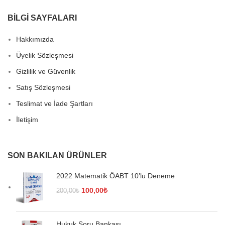
BİLGİ SAYFALARI
Hakkımızda
Üyelik Sözleşmesi
Gizlilik ve Güvenlik
Satış Sözleşmesi
Teslimat ve İade Şartları
İletişim
SON BAKILAN ÜRÜNLER
2022 Matematik ÖABT 10’lu Deneme
Orijinal
Şu
100,00
₺
200,00
₺
fiyat:
andaki
200,00₺.
fiyat:
100,00₺.
Hukuk Soru Bankası