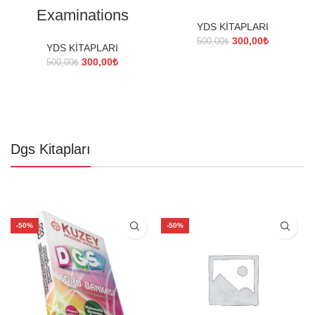
Examinations
YDS KİTAPLARI
Orijinal
Şu
300,00
₺
500,00
₺
YDS KİTAPLARI
fiyat:
andaki
Orijinal
Şu
300,00
₺
500,00
₺
500,00₺.
fiyat:
fiyat:
andaki
300,00₺.
500,00₺.
fiyat:
300,00₺.
Dgs Kitapları
-50%
-50%