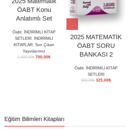
2025 Matematik
ÖABT Konu
Anlatımlı Set
Öabt
,
İNDİRİMLİ KİTAP
2025 MATEMATİK
SETLERİ
,
İNDİRİMLİ
ÖABT SORU
KİTAPLAR
,
Son Çıkan
Yayınlarımız
BANKASI 2
Orijinal
Şu
700,00
₺
1.400,00
₺
fiyat:
andaki
1.400,00₺.
fiyat:
Öabt
,
İNDİRİMLİ KİTAP
700,00₺.
SETLERİ
Orijinal
Şu
325,00
₺
650,00
₺
fiyat:
andaki
650,00₺.
fiyat:
325,00₺.
Eğitim Bilimleri Kitapları