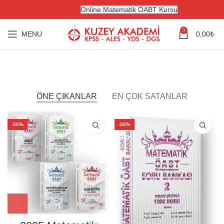
Online Matematik ÖABT Kursu
0
MENU
0,00
₺
ÖNE ÇIKANLAR
EN ÇOK SATANLAR
-50%
-50%
HOT
HOT