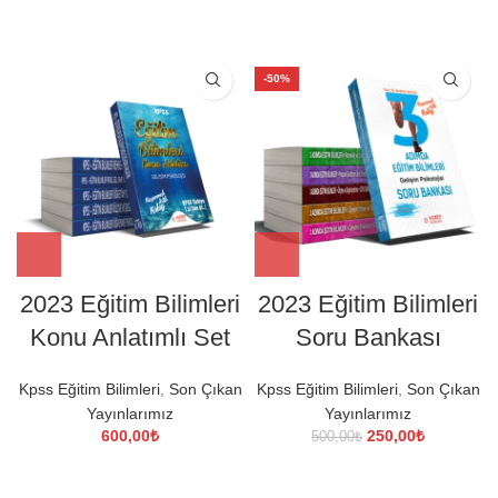
-50%
2023 Eğitim Bilimleri
2023 Eğitim Bilimleri
Konu Anlatımlı Set
Soru Bankası
Kpss Eğitim Bilimleri
,
Son Çıkan
Kpss Eğitim Bilimleri
,
Son Çıkan
Yayınlarımız
Yayınlarımız
Orijinal
Şu
600,00
₺
250,00
₺
500,00
₺
fiyat:
andaki
500,00₺.
fiyat:
250,00₺.