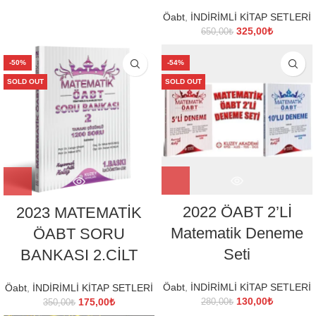
700,00₺.
Öabt
,
İNDİRİMLİ KİTAP SETLERİ
Orijinal
Şu
325,00
₺
650,00
₺
fiyat:
andaki
650,00₺.
fiyat:
-50%
-54%
325,00₺.
SOLD OUT
SOLD OUT
2022 ÖABT 2’Lİ
2023 MATEMATİK
Matematik Deneme
ÖABT SORU
Seti
BANKASI 2.CİLT
Öabt
,
İNDİRİMLİ KİTAP SETLERİ
Öabt
,
İNDİRİMLİ KİTAP SETLERİ
Orijinal
Şu
Orijinal
Şu
130,00
₺
175,00
₺
280,00
₺
350,00
₺
fiyat:
andaki
fiyat:
andaki