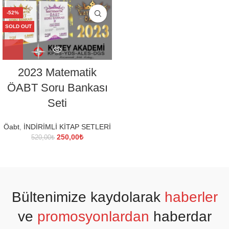
280,00₺.
fiyat:
350,00₺.
fiyat:
-52%
130,00₺.
175,00₺.
SOLD OUT
2023 Matematik
ÖABT Soru Bankası
Seti
Öabt
,
İNDİRİMLİ KİTAP SETLERİ
Orijinal
Şu
250,00
₺
520,00
₺
fiyat:
andaki
520,00₺.
fiyat:
250,00₺.
Bültenimize kaydolarak
haberler
ve
promosyonlardan
haberdar