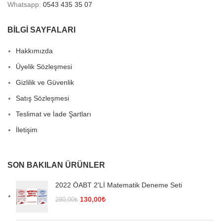
Whatsapp:
0543 435 35 07
BİLGİ SAYFALARI
Hakkımızda
Üyelik Sözleşmesi
Gizlilik ve Güvenlik
Satış Sözleşmesi
Teslimat ve İade Şartları
İletişim
SON BAKILAN ÜRÜNLER
2022 ÖABT 2'Lİ Matematik Deneme Seti
Orijinal
Şu
130,00
₺
280,00
₺
fiyat:
andaki
280,00₺.
fiyat: