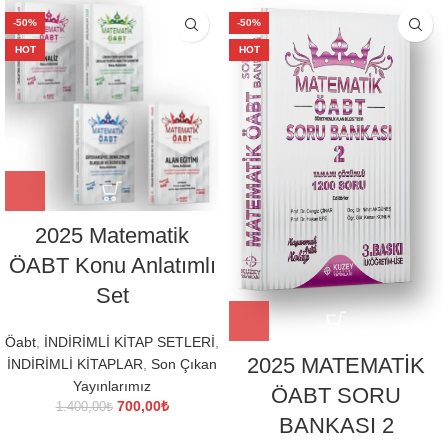
-50%
-50%
HOT
HOT
2025 Matematik
ÖABT Konu Anlatımlı
Set
Öabt
,
İNDİRİMLİ KİTAP SETLERİ
,
2025 MATEMATİK
İNDİRİMLİ KİTAPLAR
,
Son Çıkan
Yayınlarımız
ÖABT SORU
Orijinal
Şu
700,00
₺
1.400,00
₺
BANKASI 2
fiyat:
andaki
1.400,00₺.
fiyat: