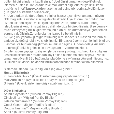
bülten bildirilerinden çıkabilirsiniz. ( Üyeliğinizi tamamen deaktif etmek
isterseniz lütfen kullanıcı adınız ve mail adresi bilgilerinizi üyelik sil konu
başlığı ile
info@kuzeyakademi.com.tr
adresine gönderiniz.Üyeliğiniz aynı
gün içinde sistemden silinecektir.)
4-
Üye olurken doldurduğunuz bilgiler https:// uzantılı ve tamamen güvenli
SSL bağlantılı sayfalar aracılığı ile olmaktadır. Üyelik formunu doldururken
sizden istenen kişisel ve iletişim bilgilerinizden, zorunlu olanlar hariç,
istediklerinizi kendi inisiyatifiniz dahilinde bize bildirebilirsiniz. Bize vermeyi
tercih etmeyeceğiniz bilgiler varsa, bu alanları doldurmak veya işaretlemek
zorunda değilsiniz.Zorunlu olanlar işareti ile belirtilmiştir.
5-
Üye girişi yaparak girdiğiniz tüm bilgilere sadece siz ulaşabilir ve bunları
sadece siz değiştirebilir ve silebilirsiniz. Bir başka üyenin sizinle ilgili bilgilere
ulaşması ve bunları değiştirmesi mümkün değildir.Bundan dolayı kullanıcı
adını ve şifrenizi hiç kimse ile paylaşmamanız gerekmektedir.
6-
Sitemizden yaptığınız alışverişlerde vermiş olduğunuz kredi kartı bilgileri
kesinlikle sistemimiz tarafından kayıt altına alınmamaktadır.https:// uzantılı
tamamen güvenli SSL bağlantılarıyla ödeme sayfamıza yönlendiriliyorsunuz.
Bu ilkeler ile kişisel haklarınız bizim tarafımızdan teminat altına alınmıştır.
Sizlerden istenen üyelik bilgileri aşağıdaki gibidir.
Hesap Bilgileriniz
Kullanıcı Adı / Nick * (Üyelik sistemine giriş yapabilmeniz için )
Mail Adresiniz * (Üyelik sistemi onayı ve şifre talepleri için)
Şifreniz * (Üyelik sistemine giriş yapabilmeniz için)
Diğer Bilgileriniz
Adınız Soyadınız * (Müşteri Portföy Bilgileri)
Cinsiyetiniz * (Müşteri Portföy Bilgileri)
Telefon Numaranız * (Müşteri Portföy Bilgileri)
Cep & Gsm * (Müşteri Portföy Bilgileri)
Doğum Tarihiniz* (Müşteri Portföy Bilgileri)
Şehir * (Müşteri Portföy Bilgileri)