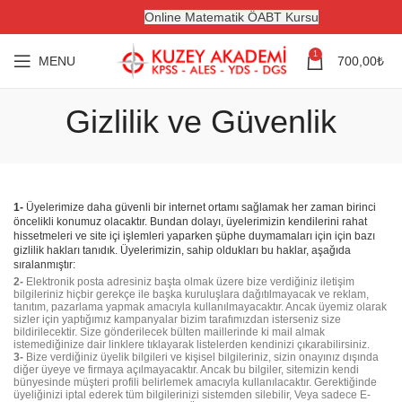
Online Matematik ÖABT Kursu
1
MENU
700,00
₺
Gizlilik ve Güvenlik
1-
Üyelerimize daha güvenli bir internet ortamı sağlamak her zaman birinci
öncelikli konumuz olacaktır. Bundan dolayı, üyelerimizin kendilerini rahat
hissetmeleri ve site içi işlemleri yaparken şüphe duymamaları için için bazı
gizlilik hakları tanıdık. Üyelerimizin, sahip oldukları bu haklar, aşağıda
sıralanmıştır:
2-
Elektronik posta adresiniz başta olmak üzere bize verdiğiniz iletişim
bilgileriniz hiçbir gerekçe ile başka kuruluşlara dağıtılmayacak ve reklam,
tanıtım, pazarlama yapmak amacıyla kullanılmayacaktır. Ancak üyemiz olarak
sizler için yaptığımız kampanyalar bizim tarafımızdan isterseniz size
bildirilecektir. Size gönderilecek bülten maillerinde ki mail almak
istemediğinize dair linklere tıklayarak listelerden kendinizi çıkarabilirsiniz.
3-
Bize verdiğiniz üyelik bilgileri ve kişisel bilgileriniz, sizin onayınız dışında
diğer üyeye ve firmaya açılmayacaktır. Ancak bu bilgiler, sitemizin kendi
bünyesinde müşteri profili belirlemek amacıyla kullanılacaktır. Gerektiğinde
üyeliğinizi iptal ederek tüm bilgilerinizi sistemden silebilir, Veya sadece E-