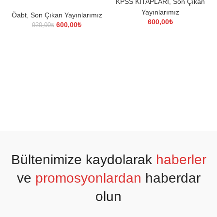
KPSS KİTAPLARI
,
Son Çıkan
Yayınlarımız
Öabt
,
Son Çıkan Yayınlarımız
600,00
₺
Orijinal
Şu
600,00
₺
920,00
₺
fiyat:
andaki
920,00₺.
fiyat:
600,00₺.
Bültenimize kaydolarak
haberler
ve
promosyonlardan
haberdar
olun