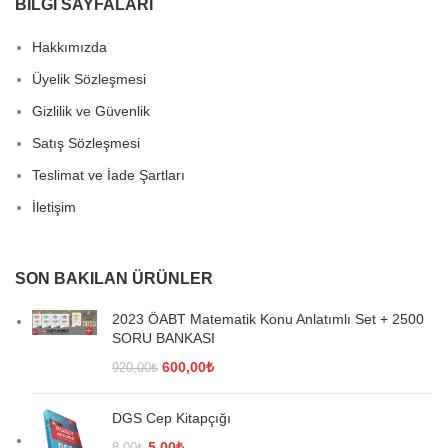
BİLGİ SAYFALARI
Hakkımızda
Üyelik Sözleşmesi
Gizlilik ve Güvenlik
Satış Sözleşmesi
Teslimat ve İade Şartları
İletişim
SON BAKILAN ÜRÜNLER
2023 ÖABT Matematik Konu Anlatımlı Set + 2500
SORU BANKASI
Orijinal
Şu
600,00
₺
920,00
₺
fiyat:
andaki
920,00₺.
fiyat:
DGS Cep Kitapçığı
600,00₺.
Orijinal
Şu
5,00
₺
8,00
₺