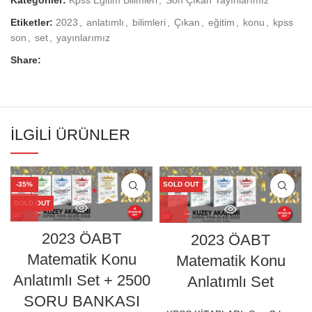
Kategoriler:
Kpss Eğitim Bilimleri
,
Son Çıkan Yayınlarımız
Etiketler:
2023
,
anlatımlı
,
bilimleri
,
Çıkan
,
eğitim
,
konu
,
kpss
son
,
set
,
yayınlarımız
Share:
İLGILI ÜRÜNLER
-35%
SOLD OUT
SOLD OUT
2023 ÖABT
2023 ÖABT
Matematik Konu
Matematik Konu
Anlatımlı Set + 2500
Anlatımlı Set
SORU BANKASI