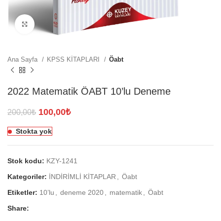
Click to enlarge
Ana Sayfa
KPSS KİTAPLARI
Öabt
2022 Matematik ÖABT 10’lu Deneme
Orijinal
Şu
100,00
₺
200,00
₺
fiyat:
andaki
Stokta yok
200,00₺.
fiyat:
100,00₺.
Stok kodu:
KZY-1241
Kategoriler:
İNDİRİMLİ KİTAPLAR
,
Öabt
Etiketler:
10’lu
,
deneme 2020
,
matematik
,
Öabt
Share: