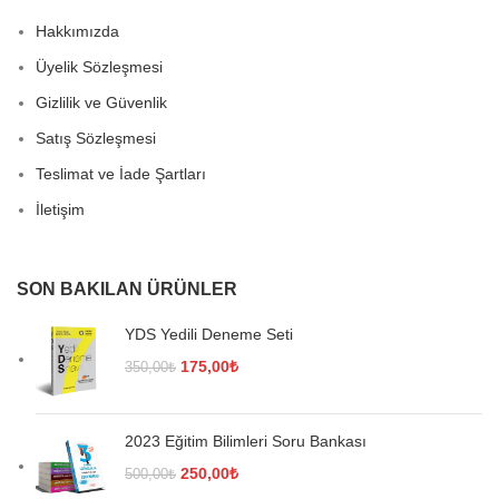
Hakkımızda
Üyelik Sözleşmesi
Gizlilik ve Güvenlik
Satış Sözleşmesi
Teslimat ve İade Şartları
İletişim
SON BAKILAN ÜRÜNLER
YDS Yedili Deneme Seti
Orijinal
Şu
175,00
₺
350,00
₺
fiyat:
andaki
350,00₺.
fiyat:
175,00₺.
2023 Eğitim Bilimleri Soru Bankası
Orijinal
Şu
250,00
₺
500,00
₺
fiyat:
andaki