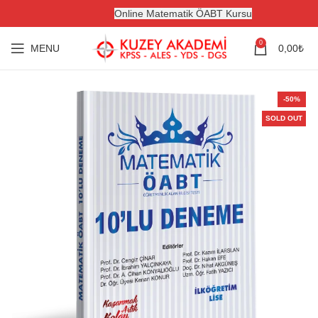
Online Matematik ÖABT Kursu
0
MENU
0,00
₺
-50%
SOLD OUT