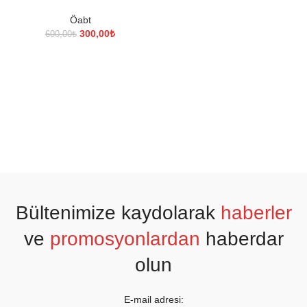
Öabt
Orijinal
Şu
300,00
₺
600,00
₺
fiyat:
andaki
600,00₺.
fiyat:
300,00₺.
Bültenimize kaydolarak
haberler
ve
promosyonlardan
haberdar
olun
E-mail adresi: