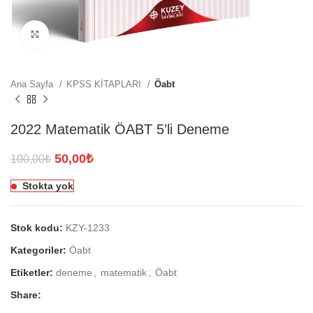
Click to enlarge
Ana Sayfa
KPSS KİTAPLARI
Öabt
2022 Matematik ÖABT 5’li Deneme
Orijinal
Şu
50,00
₺
100,00
₺
fiyat:
andaki
Stokta yok
100,00₺.
fiyat:
50,00₺.
Stok kodu:
KZY-1233
Kategoriler:
Öabt
Etiketler:
deneme
,
matematik
,
Öabt
Share: