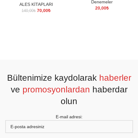
Denemeler
ALES KİTAPLARI
20,00
₺
Orijinal
Şu
70,00
₺
140,00
₺
fiyat:
andaki
140,00₺.
fiyat:
70,00₺.
Bültenimize kaydolarak
haberler
ve
promosyonlardan
haberdar
olun
E-mail adresi: