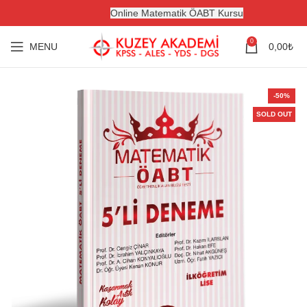
Online Matematik ÖABT Kursu
0
MENU
0,00
₺
-50%
SOLD OUT