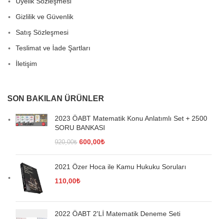
Üyelik Sözleşmesi
Gizlilik ve Güvenlik
Satış Sözleşmesi
Teslimat ve İade Şartları
İletişim
SON BAKILAN ÜRÜNLER
2023 ÖABT Matematik Konu Anlatımlı Set + 2500
SORU BANKASI
Orijinal
Şu
600,00
₺
920,00
₺
fiyat:
andaki
920,00₺.
fiyat:
2021 Özer Hoca ile Kamu Hukuku Soruları
600,00₺.
110,00
₺
2022 ÖABT 2'Lİ Matematik Deneme Seti