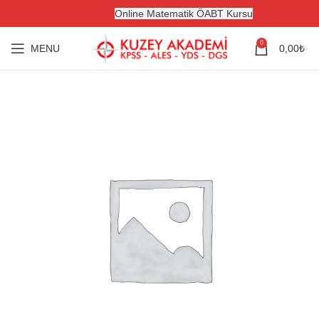
Online Matematik ÖABT Kursu
0
MENU
0,00
₺