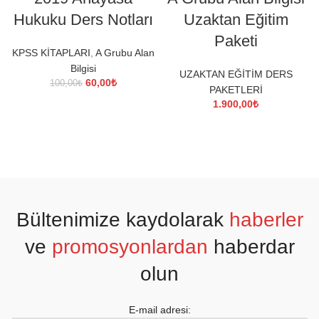
Hukuku Ders Notları
Uzaktan Eğitim
Paketi
KPSS KİTAPLARI
,
A Grubu Alan
Bilgisi
UZAKTAN EĞİTİM DERS
Orijinal
Şu
60,00
₺
100,00
₺
PAKETLERİ
fiyat:
andaki
1.900,00
₺
100,00₺.
fiyat:
60,00₺.
Bültenimize kaydolarak
haberler
ve
promosyonlardan
haberdar
olun
E-mail adresi: