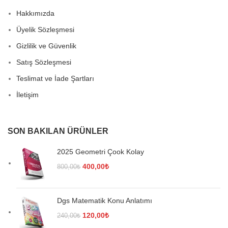
Hakkımızda
Üyelik Sözleşmesi
Gizlilik ve Güvenlik
Satış Sözleşmesi
Teslimat ve İade Şartları
İletişim
SON BAKILAN ÜRÜNLER
2025 Geometri Çook Kolay
Orijinal
Şu
400,00
₺
800,00
₺
fiyat:
andaki
800,00₺.
fiyat:
400,00₺.
Dgs Matematik Konu Anlatımı
Orijinal
Şu
120,00
₺
240,00
₺
fiyat:
andaki