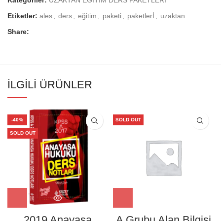
Kategoriler:
UZAKTAN EĞİTİM DERS PAKETLERİ
Etiketler:
ales
,
ders
,
eğitim
,
paketi
,
paketlerİ
,
uzaktan
Share:
İLGILI ÜRÜNLER
-40%
SOLD OUT
SOLD OUT
2019 Anayasa
A Grubu Alan Bilgisi