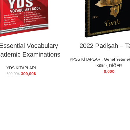
SEPETE EKLE
DEVAMINI OKU
ssential Vocabulary
2022 Padişah – Ta
cademic Examinations
KPSS KİTAPLARI
,
Genel Yetene
Kültür
,
DİĞER
YDS KİTAPLARI
0,00
₺
Orijinal
Şu
300,00
₺
500,00
₺
fiyat:
andaki
500,00₺.
fiyat:
300,00₺.