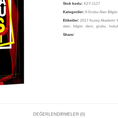
Stok kodu:
KZY-1127
Kategoriler:
A Grubu Alan Bilgisi
Etiketler:
2017 Kuzey Akademi Yay
alan
,
bilgisi
,
ders
,
grubu
,
huku
Share:
DEĞERLENDIRMELER (0)