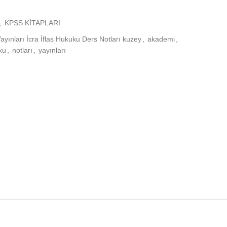
,
KPSS KİTAPLARI
ınları İcra İflas Hukuku Ders Notları kuzey
,
akademi
,
ku
,
notları
,
yayınları