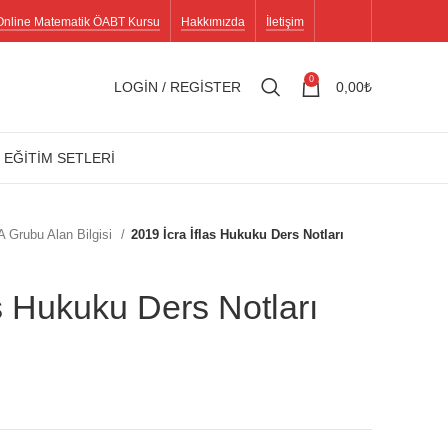
Online Matematik ÖABT Kursu
Hakkımızda
İletişim
0
LOGIN / REGISTER
0,00
₺
 EĞİTİM SETLERİ
A Grubu Alan Bilgisi
2019 İcra İflas Hukuku Ders Notları
as Hukuku Ders Notları
.