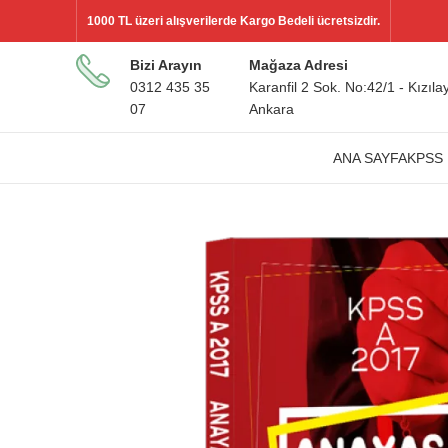
1000 TL üzeri alışverilerde Kargo Bedeli ücretsizdir.
Bizi Arayın
Mağaza Adresi
0312 435 35
Karanfil 2 Sok. No:42/1 - Kızılay
07
Ankara
ANA SAYFA
KPSS 