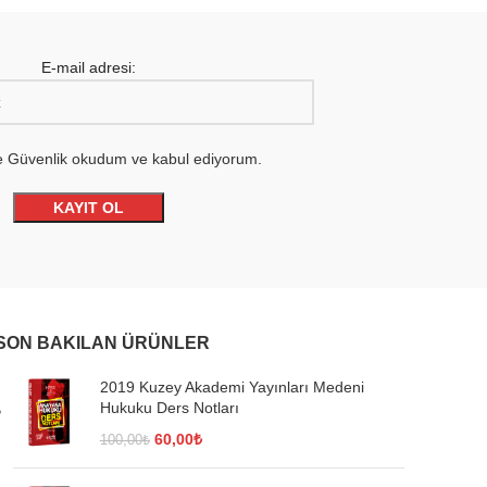
E-mail adresi:
 ve Güvenlik okudum ve kabul ediyorum.
SON BAKILAN ÜRÜNLER
2019 Kuzey Akademi Yayınları Medeni
Hukuku Ders Notları
Orijinal
Şu
60,00
₺
100,00
₺
fiyat:
andaki
100,00₺.
fiyat: