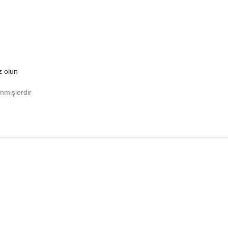
z olun
enmişlerdir