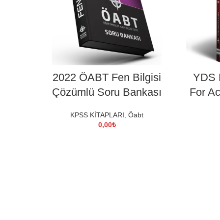
DEVAMINI OKU
2022 ÖABT Fen Bilgisi
YDS E
Çözümlü Soru Bankası
For A
KPSS KİTAPLARI
,
Öabt
0,00
₺