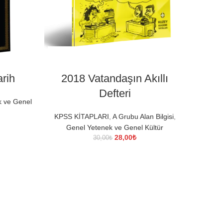
DEVAMINI OKU
rih
2018 Vatandaşın Akıllı
M
Defteri
k ve Genel
KPSS
KPSS KİTAPLARI
,
A Grubu Alan Bilgisi
,
Genel Yetenek ve Genel Kültür
Orijinal
Şu
28,00
₺
30,00
₺
fiyat:
andaki
30,00₺.
fiyat:
28,00₺.