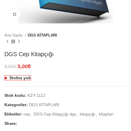
Click to enlarge
Ana Sayfa
DGS KİTAPLARI
DGS Cep Kitapçığı
Orijinal
Şu
5,00
₺
8,00
₺
fiyat:
andaki
Stokta yok
8,00₺.
fiyat:
5,00₺.
Stok kodu:
KZY-1112
Kategoriler:
DGS KİTAPLARI
Etiketler:
cep
,
DGS Cep Kitapçığı dgs
,
kitapçığı
,
kİtaplari
Share: