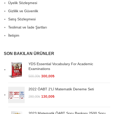
Üyelik Sözleşmesi
Gizlilik ve Güvenlik
Satış Sözleşmesi
Teslimat ve İade Şartları
İletişim
SON BAKILAN ÜRÜNLER
YDS Essential Vocabulary For Academic
Examinations
Orijinal
Şu
300,00
₺
500,00
₺
fiyat:
andaki
500,00₺.
fiyat:
2022 ÖABT 2'Lİ Matematik Deneme Seti
300,00₺.
Orijinal
Şu
130,00
₺
280,00
₺
fiyat:
andaki
280,00₺.
fiyat:
130,00₺.
2023 Matematik ÖABT Soru Bankası 2500 Soru