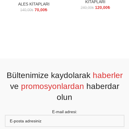
KİTAPLARI
ALES KİTAPLARI
Orijinal
Şu
120,00
₺
240,00
₺
Orijinal
Şu
70,00
₺
140,00
₺
fiyat:
andaki
fiyat:
andaki
240,00₺.
fiyat:
140,00₺.
fiyat:
120,00₺.
70,00₺.
Bültenimize kaydolarak
haberler
ve
promosyonlardan
haberdar
olun
E-mail adresi: