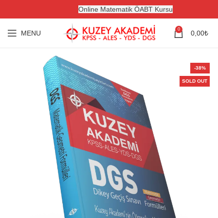
Online Matematik ÖABT Kursu
0
MENU
0,00
₺
-38%
SOLD OUT