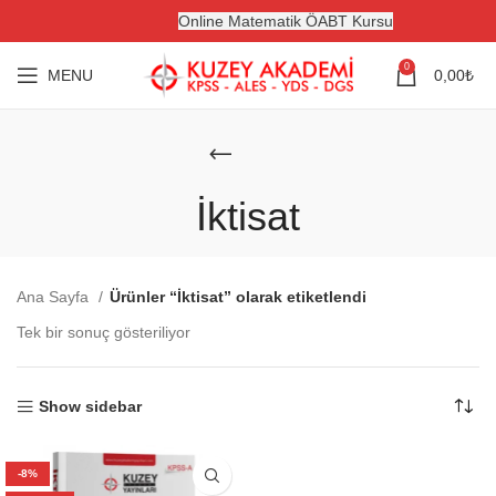
Online Matematik ÖABT Kursu
0
MENU
0,00
₺
İktisat
Ana Sayfa
Ürünler “İktisat” olarak etiketlendi
Tek bir sonuç gösteriliyor
Show sidebar
-8%