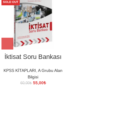
SOLD OUT
İktisat Soru Bankası
KPSS KİTAPLARI
,
A Grubu Alan
Bilgisi
Orijinal
Şu
55,00
₺
60,00
₺
fiyat:
andaki
60,00₺.
fiyat:
55,00₺.