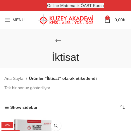
Online Matematik ÖABT Kursu
0
MENU
0,00
₺
İktisat
Ana Sayfa
Ürünler “İktisat” olarak etiketlendi
Tek bir sonuç gösteriliyor
Show sidebar
-8%