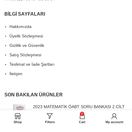
BİLGİ SAYFALARI
Hakkımızda
Üyelik Sözleşmesi
Gizlilik ve Güvenlik
Satış Sözleşmesi
Teslimat ve İade Şartları
İletişim
SON BAKILAN ÜRÜNLER
2023 MATEMATİK ÖABT SORU BANKASI 2.CİLT
0
Orijinal
Şu
175,00
₺
350,00
₺
fiyat:
andaki
Shop
Filters
Cart
My account
350,00₺.
fiyat: