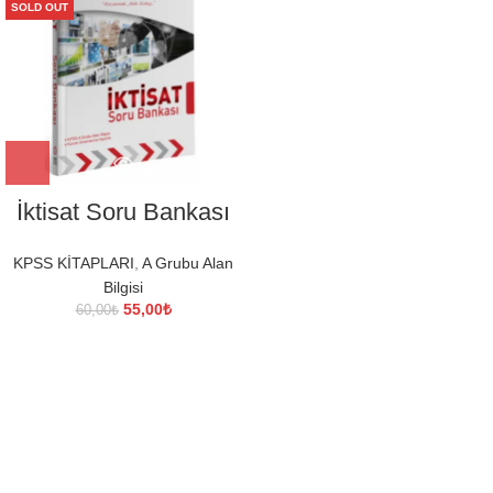
SOLD OUT
İktisat Soru Bankası
KPSS KİTAPLARI
,
A Grubu Alan
Bilgisi
Orijinal
Şu
55,00
₺
60,00
₺
fiyat:
andaki
60,00₺.
fiyat:
55,00₺.