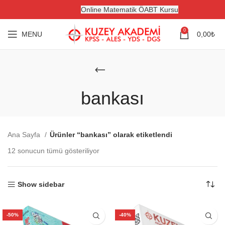
Online Matematik ÖABT Kursu
0
MENU
0,00
₺
bankası
Ana Sayfa
Ürünler “bankası” olarak etiketlendi
12 sonucun tümü gösteriliyor
Show sidebar
-50%
-40%