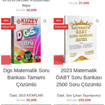
KPSS KİTAPLARI
,
A Grubu Alan
Orijinal
Şu
37,00
₺
75,00
₺
Bilgisi
fiyat:
andaki
Orijinal
Şu
30,00
₺
60,00
₺
75,00₺.
fiyat:
fiyat:
andaki
37,00₺.
60,00₺.
fiyat:
-50%
-50%
30,00₺.
SOLD OUT
SOLD OUT
Dgs Matematik Soru
2023 Matematik
Bankası Tamamı
ÖABT Soru Bankası
Çözümlü
2500 Soru Çözümlü
Öabt
,
DGS KİTAPLARI
Öabt
,
Son Çıkan Yayınlarımız
Orijinal
Şu
Orijinal
Şu
45,00
₺
250,00
₺
90,00
₺
500,00
₺
fiyat:
andaki
fiyat:
andaki