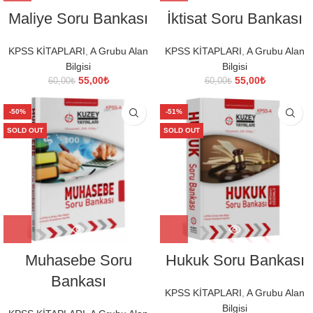
Maliye Soru Bankası
İktisat Soru Bankası
KPSS KİTAPLARI
,
A Grubu Alan
KPSS KİTAPLARI
,
A Grubu Alan
Bilgisi
Bilgisi
Orijinal
Şu
Orijinal
Şu
55,00
₺
55,00
₺
60,00
₺
60,00
₺
fiyat:
andaki
fiyat:
andaki
60,00₺.
fiyat:
60,00₺.
fiyat:
-50%
-51%
55,00₺.
55,00₺.
SOLD OUT
SOLD OUT
Muhasebe Soru
Hukuk Soru Bankası
Bankası
KPSS KİTAPLARI
,
A Grubu Alan
Bilgisi