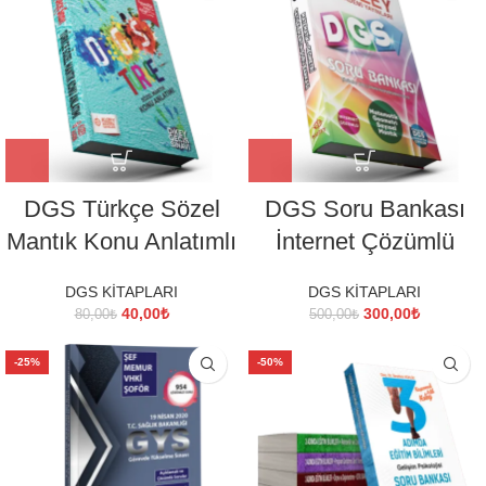
DGS Türkçe Sözel
DGS Soru Bankası
Mantık Konu Anlatımlı
İnternet Çözümlü
DGS KİTAPLARI
DGS KİTAPLARI
Orijinal
Şu
Orijinal
Şu
40,00
₺
300,00
₺
80,00
₺
500,00
₺
fiyat:
andaki
fiyat:
andaki
80,00₺.
fiyat:
500,00₺.
fiyat:
-25%
-50%
40,00₺.
300,00₺.