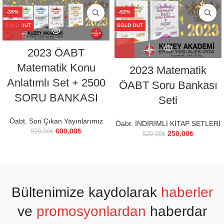
90,00₺.
fiyat:
500,00₺.
fiyat:
-35%
-52%
45,00₺.
250,00₺.
SOLD OUT
SOLD OUT
2023 ÖABT
Matematik Konu
2023 Matematik
Anlatımlı Set + 2500
ÖABT Soru Bankası
SORU BANKASI
Seti
Öabt
,
Son Çıkan Yayınlarımız
Öabt
,
İNDİRİMLİ KİTAP SETLERİ
Orijinal
Şu
600,00
₺
920,00
₺
Orijinal
Şu
250,00
₺
520,00
₺
fiyat:
andaki
fiyat:
andaki
920,00₺.
fiyat:
520,00₺.
fiyat:
600,00₺.
250,00₺.
Bültenimize kaydolarak
haberler
ve
promosyonlardan
haberdar