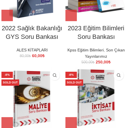
2022 Sağlık Bakanlığı
2023 Eğitim Bilimleri
GYS Soru Bankası
Soru Bankası
ALES KİTAPLARI
Kpss Eğitim Bilimleri
,
Son Çıkan
Orijinal
Şu
60,00
₺
80,00
₺
Yayınlarımız
fiyat:
andaki
Orijinal
Şu
250,00
₺
500,00
₺
80,00₺.
fiyat:
fiyat:
andaki
60,00₺.
500,00₺.
fiyat:
-8%
-8%
250,00₺.
SOLD OUT
SOLD OUT