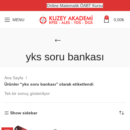
Online Matematik ÖABT Kursu
0
MENU
0,00
₺
yks soru bankası
Ana Sayfa
Ürünler “yks soru bankası” olarak etiketlendi
Tek bir sonuç gösteriliyor
Show sidebar