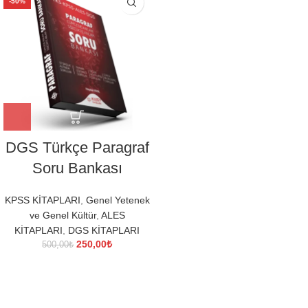
-50%
DGS Türkçe Paragraf
Soru Bankası
KPSS KİTAPLARI
,
Genel Yetenek
ve Genel Kültür
,
ALES
KİTAPLARI
,
DGS KİTAPLARI
Orijinal
Şu
250,00
₺
500,00
₺
fiyat:
andaki
500,00₺.
fiyat:
250,00₺.