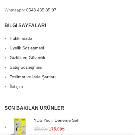
Whatsapp:
0543 435 35 07
BİLGİ SAYFALARI
Hakkımızda
Üyelik Sözleşmesi
Gizlilik ve Güvenlik
Satış Sözleşmesi
Teslimat ve İade Şartları
İletişim
SON BAKILAN ÜRÜNLER
YDS Yedili Deneme Seti
Orijinal
Şu
175,00
₺
350,00
₺