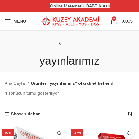
Online Matematik ÖABT Kursu
0
MENU
0,00
₺
yayınlarımız
Ana Sayfa
Ürünler “yayınlarımız” olarak etiketlendi
4 sonucun tümü gösteriliyor
Show sidebar
-50%
-17%