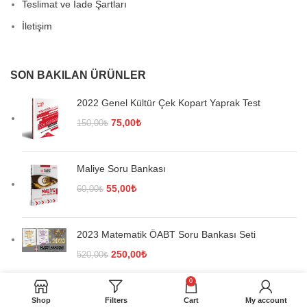
Teslimat ve İade Şartları
İletişim
SON BAKILAN ÜRÜNLER
2022 Genel Kültür Çek Kopart Yaprak Test
Orijinal
Şu
75,00
₺
150,00
₺
fiyat:
andaki
150,00₺.
fiyat:
75,00₺.
Maliye Soru Bankası
Orijinal
Şu
55,00
₺
60,00
₺
fiyat:
andaki
60,00₺.
fiyat:
55,00₺.
2023 Matematik ÖABT Soru Bankası Seti
Orijinal
Şu
250,00
₺
520,00
₺
fiyat:
andaki
0
520,00₺.
fiyat:
250,00₺.
Shop
Filters
Cart
My account