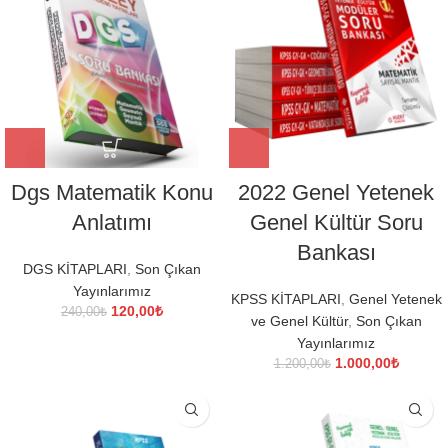
Dgs Matematik Konu
2022 Genel Yetenek
Anlatımı
Genel Kültür Soru
Bankası
DGS KİTAPLARI
,
Son Çıkan
Yayınlarımız
KPSS KİTAPLARI
,
Genel Yetenek
Orijinal
Şu
120,00
₺
240,00
₺
ve Genel Kültür
,
Son Çıkan
fiyat:
andaki
Yayınlarımız
240,00₺.
fiyat:
Orijinal
Şu
1.000,00
₺
120,00₺.
1.200,00
₺
fiyat:
andaki
1.200,00₺.
fiyat:
1.000,0