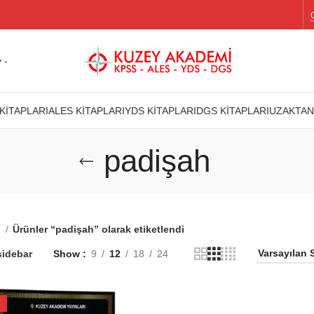
 -
KİTAPLARI
ALES KİTAPLARI
YDS KİTAPLARI
DGS KİTAPLARI
UZAKTAN
padişah
a
Ürünler “padişah” olarak etiketlendi
idebar
Show
9
12
18
24