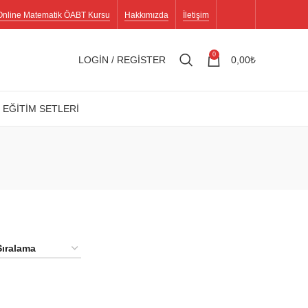
Online Matematik ÖABT Kursu
Hakkımızda
İletişim
0
LOGIN / REGISTER
0,00
₺
 EĞİTİM SETLERİ