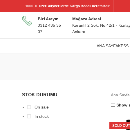
1000 TL üzeri alışverilerde Kargo Bedeli ücretsizdir.
Bizi Arayın
Mağaza Adresi
0312 435 35
Karanfil 2 Sok. No:42/1 - Kızılay
07
Ankara
ANA SAYFA
KPSS 
STOK DURUMU
Ana Sayf
Show s
On sale
In stock
SOLD OUT