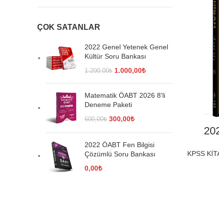
ÇOK SATANLAR
2022 Genel Yetenek Genel
Kültür Soru Bankası
Orijinal
Şu
1.000,00
₺
1.200,00
₺
fiyat:
andaki
1.200,00₺.
fiyat:
Matematik ÖABT 2026 8'li
1.000,00₺.
Deneme Paketi
Orijinal
Şu
300,00
₺
600,00
₺
202
fiyat:
andaki
600,00₺.
fiyat:
2022 ÖABT Fen Bilgisi
300,00₺.
KPSS KİT
Çözümlü Soru Bankası
0,00
₺