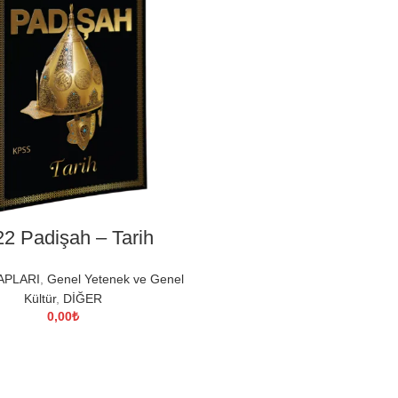
DEVAMINI OKU
2 Padişah – Tarih
APLARI
,
Genel Yetenek ve Genel
Kültür
,
DİĞER
0,00
₺