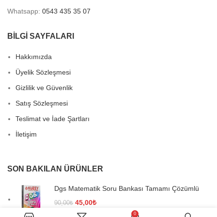
Whatsapp:
0543 435 35 07
BİLGİ SAYFALARI
Hakkımızda
Üyelik Sözleşmesi
Gizlilik ve Güvenlik
Satış Sözleşmesi
Teslimat ve İade Şartları
İletişim
SON BAKILAN ÜRÜNLER
Dgs Matematik Soru Bankası Tamamı Çözümlü
Orijinal
Şu
45,00
₺
90,00
₺
fiyat:
andaki
0