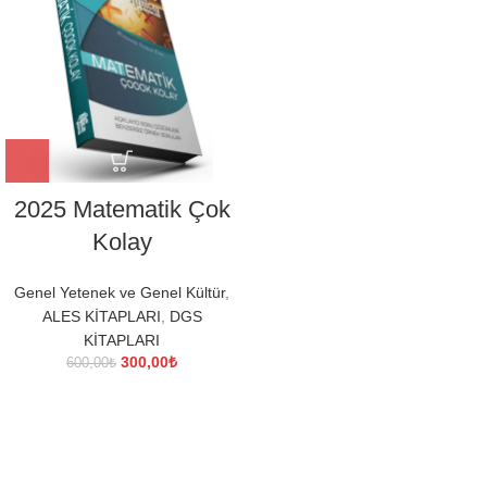
2025 Matematik Çok
Kolay
Genel Yetenek ve Genel Kültür
,
ALES KİTAPLARI
,
DGS
KİTAPLARI
Orijinal
Şu
300,00
₺
600,00
₺
fiyat:
andaki
600,00₺.
fiyat:
300,00₺.