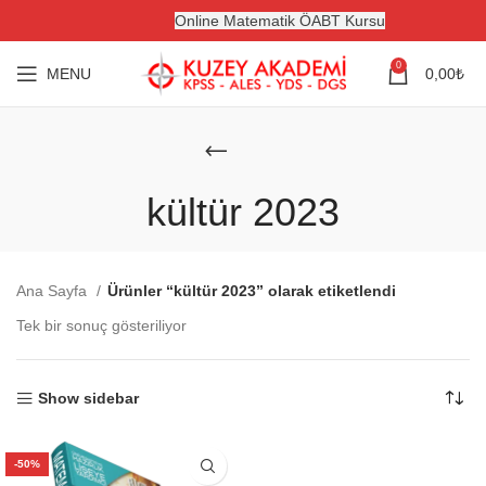
Online Matematik ÖABT Kursu
0
MENU
0,00
₺
kültür 2023
Ana Sayfa
Ürünler “kültür 2023” olarak etiketlendi
Tek bir sonuç gösteriliyor
Show sidebar
-50%