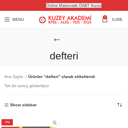
Online Matematik ÖABT Kursu
0
MENU
0,00
₺
defteri
Ana Sayfa
Ürünler “defteri” olarak etiketlendi
Tek bir sonuç gösteriliyor
Show sidebar
-7%