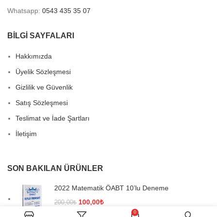
Whatsapp:
0543 435 35 07
BİLGİ SAYFALARI
Hakkımızda
Üyelik Sözleşmesi
Gizlilik ve Güvenlik
Satış Sözleşmesi
Teslimat ve İade Şartları
İletişim
SON BAKILAN ÜRÜNLER
2022 Matematik ÖABT 10’lu Deneme
Orijinal
Şu
100,00
₺
200,00
₺
fiyat:
andaki
0