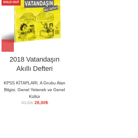
SOLD OUT
2018 Vatandaşın
Akıllı Defteri
KPSS KİTAPLARI
,
A Grubu Alan
Bilgisi
,
Genel Yetenek ve Genel
Kültür
Orijinal
Şu
28,00
₺
30,00
₺
fiyat:
andaki
30,00₺.
fiyat:
28,00₺.