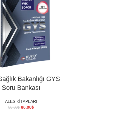
SEPETE EKLE
Sağlık Bakanlığı GYS
Soru Bankası
ALES KİTAPLARI
Orijinal
Şu
60,00
₺
80,00
₺
fiyat:
andaki
80,00₺.
fiyat:
60,00₺.