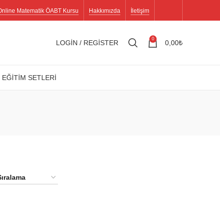
Online Matematik ÖABT Kursu
Hakkımızda
İletişim
0
LOGIN / REGISTER
0,00
₺
 EĞİTİM SETLERİ