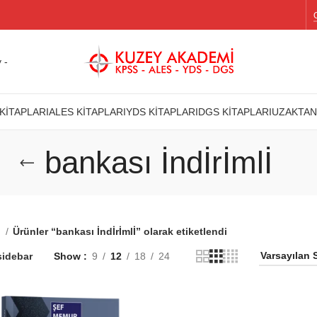
 -
KİTAPLARI
ALES KİTAPLARI
YDS KİTAPLARI
DGS KİTAPLARI
UZAKTAN
bankası İndİrİmlİ
a
Ürünler “bankası İndİrİmlİ” olarak etiketlendi
idebar
Show
9
12
18
24