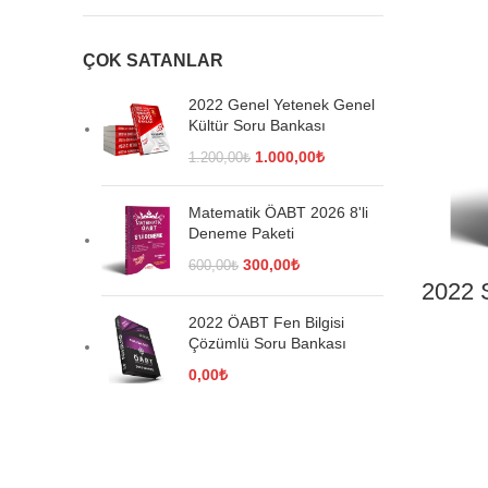
ÇOK SATANLAR
2022 Genel Yetenek Genel
Kültür Soru Bankası
Orijinal
Şu
1.000,00
₺
1.200,00
₺
fiyat:
andaki
1.200,00₺.
fiyat:
Matematik ÖABT 2026 8'li
1.000,00₺.
Deneme Paketi
Orijinal
Şu
300,00
₺
600,00
₺
2022 
fiyat:
andaki
600,00₺.
fiyat:
2022 ÖABT Fen Bilgisi
300,00₺.
Çözümlü Soru Bankası
0,00
₺