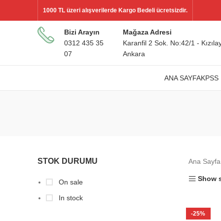
1000 TL üzeri alışverilerde Kargo Bedeli ücretsizdir.
Bizi Arayın
Mağaza Adresi
0312 435 35
Karanfil 2 Sok. No:42/1 - Kızılay
07
Ankara
ANA SAYFA
KPSS 
STOK DURUMU
Ana Sayf
Show s
On sale
In stock
-25%