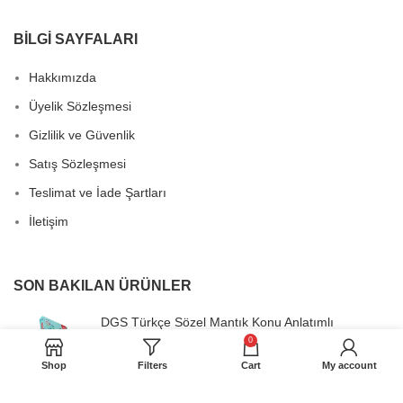
BİLGİ SAYFALARI
Hakkımızda
Üyelik Sözleşmesi
Gizlilik ve Güvenlik
Satış Sözleşmesi
Teslimat ve İade Şartları
İletişim
SON BAKILAN ÜRÜNLER
DGS Türkçe Sözel Mantık Konu Anlatımlı
0
Orijinal
Şu
40,00
₺
80,00
₺
fiyat:
andaki
Shop
Filters
Cart
My account
80,00₺.
fiyat: