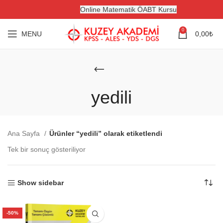
Online Matematik ÖABT Kursu
0
MENU
0,00
₺
yedili
Ana Sayfa
Ürünler “yedili” olarak etiketlendi
Tek bir sonuç gösteriliyor
Show sidebar
-50%