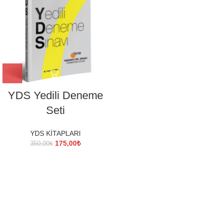
YDS Yedili Deneme
Seti
YDS KİTAPLARI
Orijinal
Şu
175,00
₺
350,00
₺
fiyat:
andaki
350,00₺.
fiyat:
175,00₺.