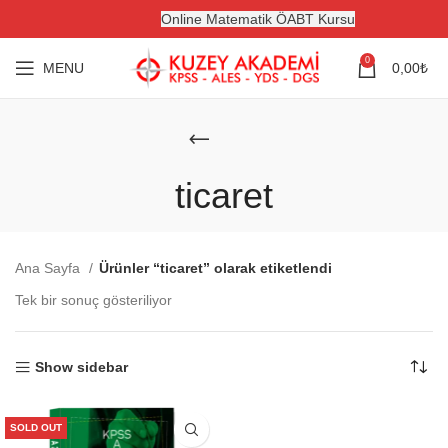
Online Matematik ÖABT Kursu
0
MENU
0,00
₺
ticaret
Ana Sayfa
Ürünler “ticaret” olarak etiketlendi
Tek bir sonuç gösteriliyor
Show sidebar
SOLD OUT