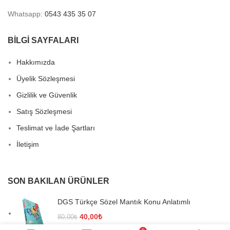
Whatsapp:
0543 435 35 07
BİLGİ SAYFALARI
Hakkımızda
Üyelik Sözleşmesi
Gizlilik ve Güvenlik
Satış Sözleşmesi
Teslimat ve İade Şartları
İletişim
SON BAKILAN ÜRÜNLER
DGS Türkçe Sözel Mantık Konu Anlatımlı
Orijinal
Şu
40,00
₺
80,00
₺
fiyat:
andaki