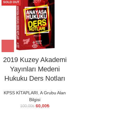
SOLD OUT
2019 Kuzey Akademi
Yayınları Medeni
Hukuku Ders Notları
KPSS KİTAPLARI
,
A Grubu Alan
Bilgisi
Orijinal
Şu
60,00
₺
100,00
₺
fiyat:
andaki
100,00₺.
fiyat:
60,00₺.