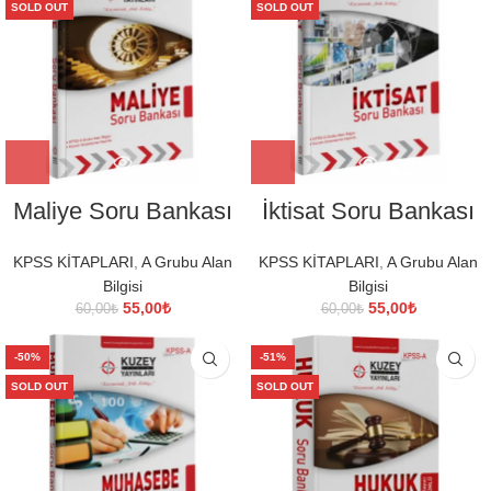
SOLD OUT
SOLD OUT
Maliye Soru Bankası
İktisat Soru Bankası
KPSS KİTAPLARI
,
A Grubu Alan
KPSS KİTAPLARI
,
A Grubu Alan
Bilgisi
Bilgisi
Orijinal
Şu
Orijinal
Şu
55,00
₺
55,00
₺
60,00
₺
60,00
₺
fiyat:
andaki
fiyat:
andaki
60,00₺.
fiyat:
60,00₺.
fiyat:
-50%
-51%
55,00₺.
55,00₺.
SOLD OUT
SOLD OUT