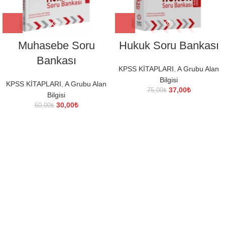
Muhasebe Soru
Hukuk Soru Bankası
Bankası
KPSS KİTAPLARI
,
A Grubu Alan
Bilgisi
KPSS KİTAPLARI
,
A Grubu Alan
Orijinal
Şu
37,00
₺
75,00
₺
Bilgisi
fiyat:
andaki
Orijinal
Şu
30,00
₺
60,00
₺
75,00₺.
fiyat:
fiyat:
andaki
37,00₺.
60,00₺.
fiyat:
30,00₺.