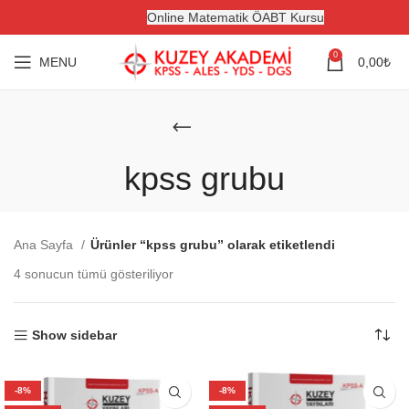
Online Matematik ÖABT Kursu
0
MENU
0,00
₺
kpss grubu
Ana Sayfa
Ürünler “kpss grubu” olarak etiketlendi
4 sonucun tümü gösteriliyor
Show sidebar
-8%
-8%