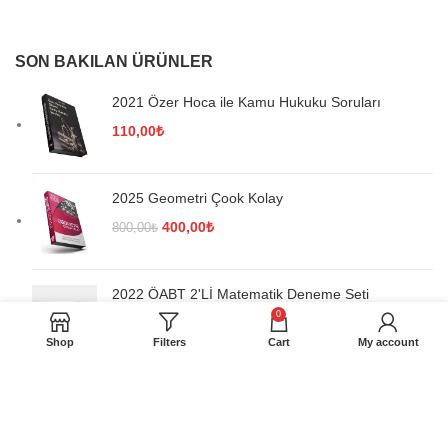
SON BAKILAN ÜRÜNLER
2021 Özer Hoca ile Kamu Hukuku Soruları
110,00
₺
2025 Geometri Çook Kolay
Orijinal
Şu
400,00
₺
800,00
₺
fiyat:
andaki
800,00₺.
fiyat:
400,00₺.
2022 ÖABT 2'Lİ Matematik Deneme Seti
0
Orijinal
Şu
130,00
₺
280,00
₺
fiyat:
andaki
Shop
Filters
Cart
My account
280,00₺.
fiyat:
130,00₺.
Kuzey Akademi Yayınları © 2022 - Tüm hakları saklıdır.