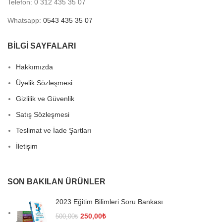
Telefon: 0 312 435 35 07
Whatsapp:
0543 435 35 07
BİLGİ SAYFALARI
Hakkımızda
Üyelik Sözleşmesi
Gizlilik ve Güvenlik
Satış Sözleşmesi
Teslimat ve İade Şartları
İletişim
SON BAKILAN ÜRÜNLER
2023 Eğitim Bilimleri Soru Bankası
Orijinal
Şu
250,00
₺
500,00
₺