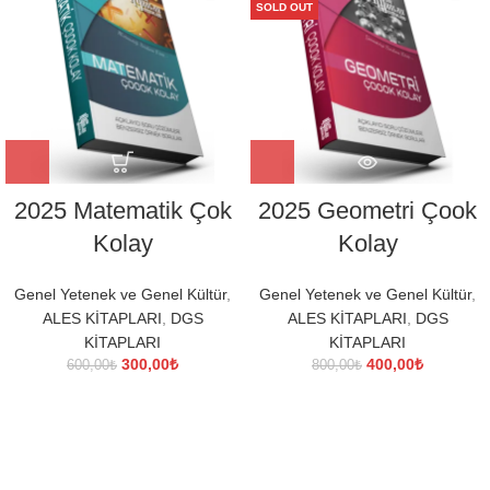
SOLD OUT
2025 Matematik Çok
2025 Geometri Çook
Kolay
Kolay
Genel Yetenek ve Genel Kültür
,
Genel Yetenek ve Genel Kültür
,
ALES KİTAPLARI
,
DGS
ALES KİTAPLARI
,
DGS
KİTAPLARI
KİTAPLARI
Orijinal
Şu
Orijinal
Şu
300,00
₺
400,00
₺
600,00
₺
800,00
₺
fiyat:
andaki
fiyat:
andaki
600,00₺.
fiyat:
800,00₺.
fiyat:
300,00₺.
400,00₺.