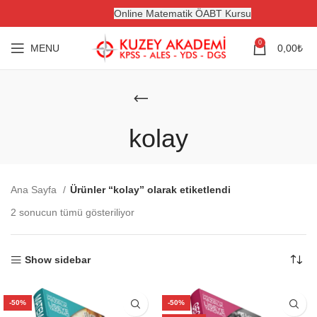
Online Matematik ÖABT Kursu
0
MENU
0,00
₺
kolay
Ana Sayfa
Ürünler “kolay” olarak etiketlendi
2 sonucun tümü gösteriliyor
Show sidebar
-50%
-50%