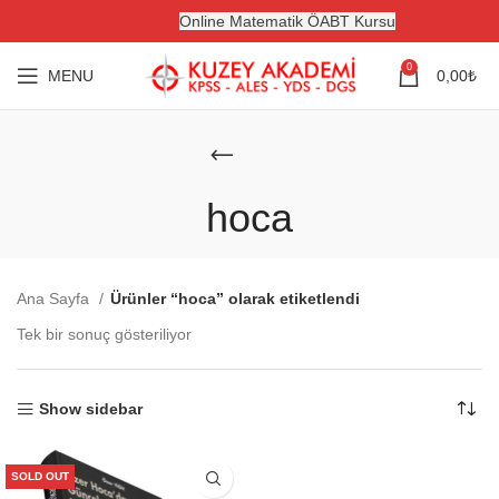
Online Matematik ÖABT Kursu
0
MENU
0,00
₺
hoca
Ana Sayfa
Ürünler “hoca” olarak etiketlendi
Tek bir sonuç gösteriliyor
Show sidebar
SOLD OUT