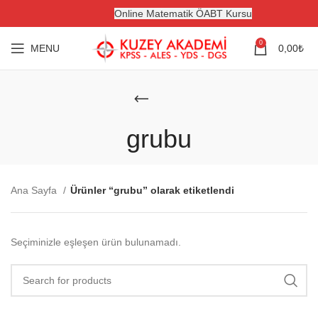
Online Matematik ÖABT Kursu
0
MENU
0,00
₺
grubu
Ana Sayfa
Ürünler “grubu” olarak etiketlendi
Seçiminizle eşleşen ürün bulunamadı.