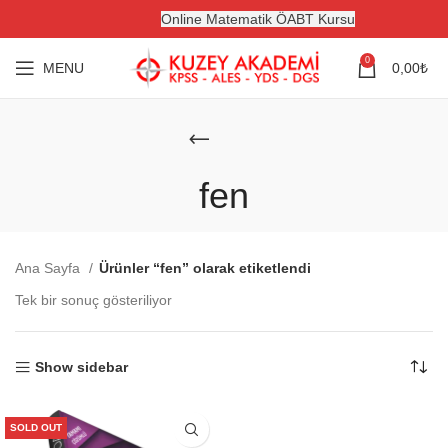
Online Matematik ÖABT Kursu
0
MENU
0,00
₺
fen
Ana Sayfa
Ürünler “fen” olarak etiketlendi
Tek bir sonuç gösteriliyor
Show sidebar
SOLD OUT