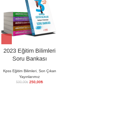
2023 Eğitim Bilimleri
Soru Bankası
Kpss Eğitim Bilimleri
,
Son Çıkan
Yayınlarımız
Orijinal
Şu
250,00
₺
500,00
₺
fiyat:
andaki
500,00₺.
fiyat:
250,00₺.