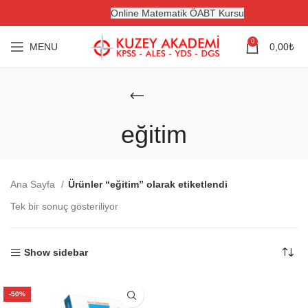
Online Matematik ÖABT Kursu
0
MENU
0,00
₺
eğitim
Ana Sayfa
Ürünler “eğitim” olarak etiketlendi
Tek bir sonuç gösteriliyor
Show sidebar
-50%