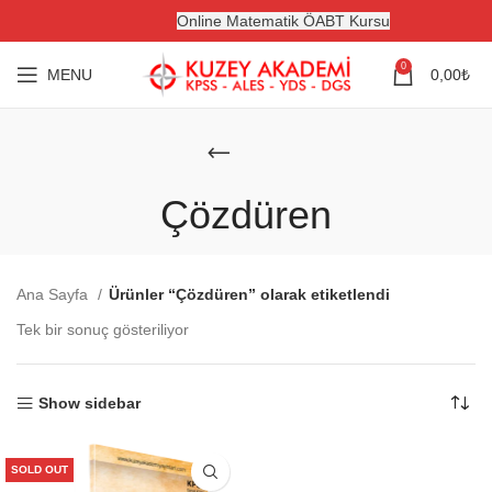
Online Matematik ÖABT Kursu
0
MENU
0,00
₺
Çözdüren
Ana Sayfa
Ürünler “Çözdüren” olarak etiketlendi
Tek bir sonuç gösteriliyor
Show sidebar
SOLD OUT