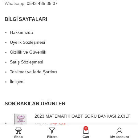
Whatsapp:
0543 435 35 07
BİLGİ SAYFALARI
Hakkımızda
Üyelik Sözleşmesi
Gizlilik ve Güvenlik
Satış Sözleşmesi
Teslimat ve İade Şartları
İletişim
SON BAKILAN ÜRÜNLER
2023 MATEMATİK ÖABT SORU BANKASI 2.CİLT
Orijinal
Şu
175,00
₺
350,00
₺
0
fiyat:
andaki
Shop
Filters
Cart
My account