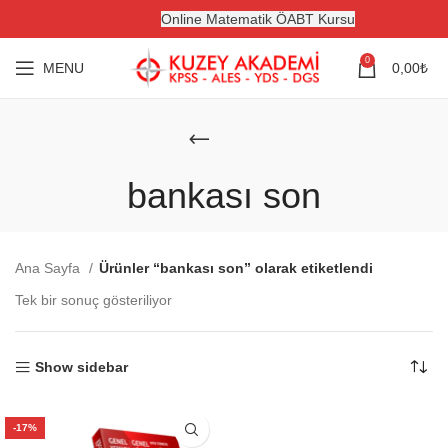
Online Matematik ÖABT Kursu
0
MENU
0,00
₺
bankası son
Ana Sayfa
Ürünler “bankası son” olarak etiketlendi
Tek bir sonuç gösteriliyor
Show sidebar
-17%