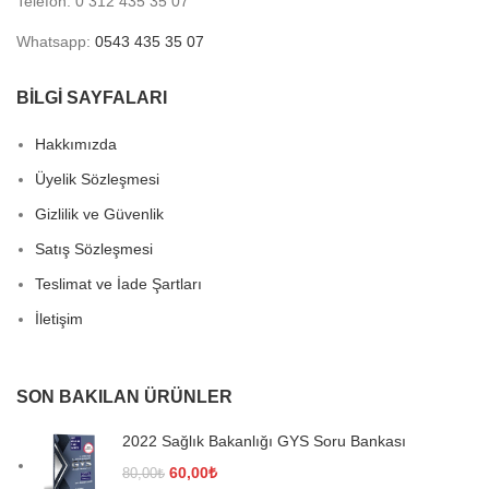
Telefon: 0 312 435 35 07
Whatsapp:
0543 435 35 07
BİLGİ SAYFALARI
Hakkımızda
Üyelik Sözleşmesi
Gizlilik ve Güvenlik
Satış Sözleşmesi
Teslimat ve İade Şartları
İletişim
SON BAKILAN ÜRÜNLER
2022 Sağlık Bakanlığı GYS Soru Bankası
Orijinal
Şu
60,00
₺
80,00
₺