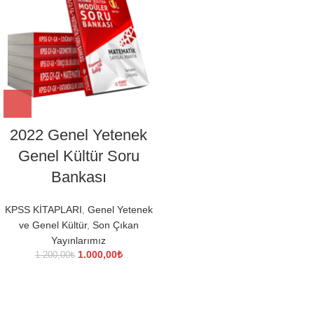
2022 Genel Yetenek
Genel Kültür Soru
Bankası
KPSS KİTAPLARI
,
Genel Yetenek
ve Genel Kültür
,
Son Çıkan
Yayınlarımız
Orijinal
Şu
1.000,00
₺
1.200,00
₺
fiyat:
andaki
1.200,00₺.
fiyat:
1.000,00₺.